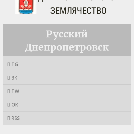
Русский
Днепропетровск
TG
ВК
TW
ОК
RSS