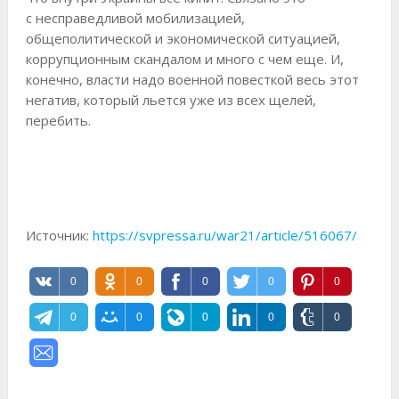
с несправедливой мобилизацией,
общеполитической и экономической ситуацией,
коррупционным скандалом и много с чем еще. И,
конечно, власти надо военной повесткой весь этот
негатив, который льется уже из всех щелей,
перебить.
Источник:
https://svpressa.ru/war21/article/516067/
0
0
0
0
0
0
0
0
0
0