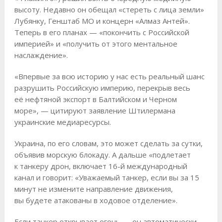
высоту. Недавно он обещал «стереть с лица земли»
Лубянку, Генштаб МО и концерн «Алмаз Антей».
Теперь в его планах — «покончить с Российской
империей» и «получить от этого ментальное
наслаждение».
«Впервые за всю историю у нас есть реальный шанс
разрушить Российскую империю, перекрыв весь
её нефтяной экспорт в Балтийском и Черном
море», — цитируют заявление Штилермана
украинские медиаресурсы.
Украина, по его словам, это может сделать за сутки,
объявив морскую блокаду. А дальше «подлетает
к танкеру дрон, включает 16-й международный
канал и говорит: «Уважаемый танкер, если вы за 15
минут не измените направление движения,
вы будете атакованы в ходовое отделение».
Если танкер открывает огонь — он автоматически