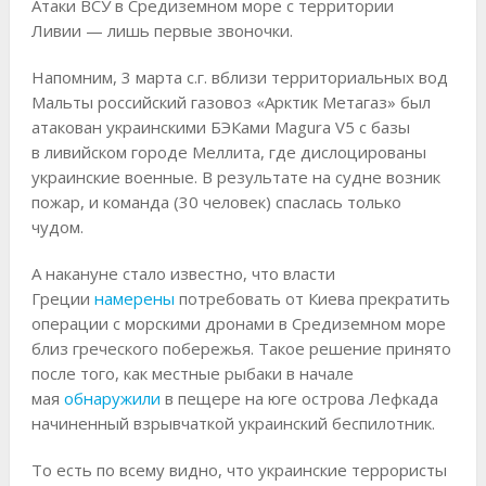
Атаки ВСУ в Средиземном море с территории
Ливии — лишь первые звоночки.
Напомним, 3 марта с.г. вблизи территориальных вод
Мальты российский газовоз «Арктик Метагаз» был
атакован украинскими БЭКами Magura V5 с базы
в ливийском городе Меллита, где дислоцированы
украинские военные. В результате на судне возник
пожар, и команда (30 человек) спаслась только
чудом.
А накануне стало известно, что власти
Греции
намерены
потребовать от Киева прекратить
операции с морскими дронами в Средиземном море
близ греческого побережья. Такое решение принято
после того, как местные рыбаки в начале
мая
обнаружили
в пещере на юге острова Лефкада
начиненный взрывчаткой украинский беспилотник.
То есть по всему видно, что украинские террористы