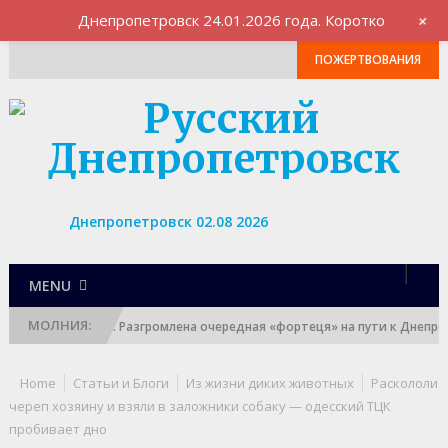
+
Днепропетровск 24.01.2026 года. Коротко
ПОЖЕРТВОВАНИЯ
Днепропетровск 02.08 2026
MENU
МОЛНИЯ:
ргия — наша: Разгромлена очередная «фортеця» на пути к Днепропетр
Home
Статьи и Блоги
Из жизни диких животных
Раскололи
череп хозяину и взяли в заложники собаку — одесский ТЦК
пробивает дно