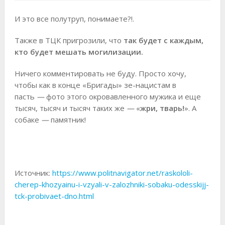
И это все полутруп, понимаете?!.
Также в ТЦК пригрозили, что
так будет с каждым,
кто будет мешать могилизации.
Ничего комментировать не буду. Просто хочу,
чтобы как в конце «Бригады» зе-нацистам в
пасть
—
фото этого окровавленного мужика и еще
тысяч, тысяч и тысяч таких же
—
«
жри, тварь!
». А
собаке
—
памятник!
Источник:
https://www.politnavigator.net/raskololi-
cherep-khozyainu-i-vzyali-v-zalozhniki-sobaku-odesskijj-
tck-probivaet-dno.html