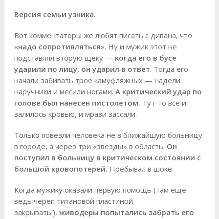
Версия семьи узника.
Вот комментаторы же любят писать с дивана, что
«
надо сопротивляться
». Ну и мужик этот не
подставлял вторую щеку —
когда его в бусе
ударили по лицу, он ударил в ответ
. Тогда его
начали забивать трое камуфляжных — надели
наручники и месили ногами.
А критический удар по
голове был нанесен пистолетом.
Тут-то все и
залилось кровью, и мрази зассали.
Только повезли человека не в ближайшую больницу
в городе, а через три «звезды» в область.
Он
поступил в больницу в критическом состоянии с
большой кровопотерей.
Пребывал в шоке.
Когда мужику оказали первую помощь (там еще
ведь череп титановой пластиной
закрывать!),
живодеры попытались забрать его