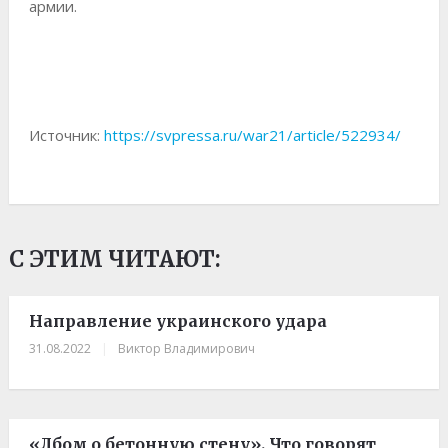
армии.
Источник:
https://svpressa.ru/war21/article/522934/
С ЭТИМ ЧИТАЮТ:
Направление украинского удара
31.08.2022
|
Виктор Владимирович
«Лбом о бетонную стену». Что говорят