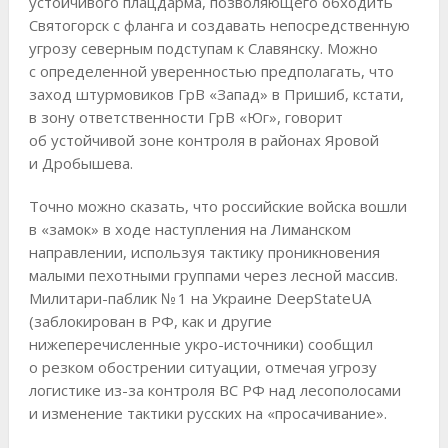
устойчивого плацдарма, позволяющего обходить
Святогорск с фланга и создавать непосредственную
угрозу северным подступам к Славянску. Можно
с определенной уверенностью предполагать, что
заход штурмовиков ГрВ «Запад» в Пришиб, кстати,
в зону ответственности ГрВ «Юг», говорит
об устойчивой зоне контроля в районах Яровой
и Дробышева.
Точно можно сказать, что российские войска вошли
в «замок» в ходе наступления на Лиманском
направлении, используя тактику проникновения
малыми пехотными группами через лесной массив.
Милитари-паблик № 1 на Украине DeepStateUA
(заблокирован в РФ, как и другие
нижеперечисленные укро-источники) сообщил
о резком обострении ситуации, отмечая угрозу
логистике из-за контроля ВС РФ над лесополосами
и изменение тактики русских на «просачивание».