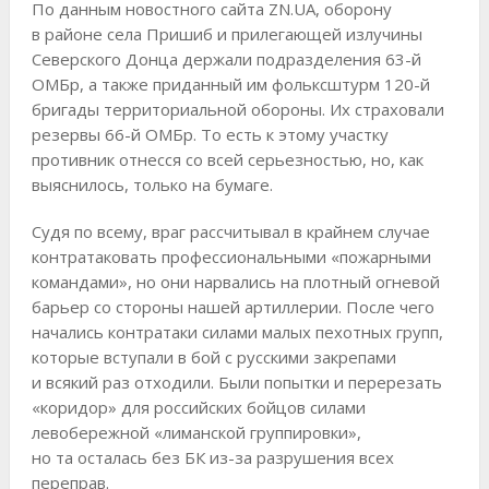
По данным новостного сайта ZN.UA, оборону
в районе села Пришиб и прилегающей излучины
Северского Донца держали подразделения 63-й
ОМБр, а также приданный им фольксштурм 120-й
бригады территориальной обороны. Их страховали
резервы 66-й ОМБр. То есть к этому участку
противник отнесся со всей серьезностью, но, как
выяснилось, только на бумаге.
Судя по всему, враг рассчитывал в крайнем случае
контратаковать профессиональными «пожарными
командами», но они нарвались на плотный огневой
барьер со стороны нашей артиллерии. После чего
начались контратаки силами малых пехотных групп,
которые вступали в бой с русскими закрепами
и всякий раз отходили. Были попытки и перерезать
«коридор» для российских бойцов силами
левобережной «лиманской группировки»,
но та осталась без БК из-за разрушения всех
переправ.