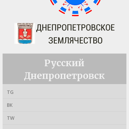
Русский
Днепропетровск
TG
ВК
TW