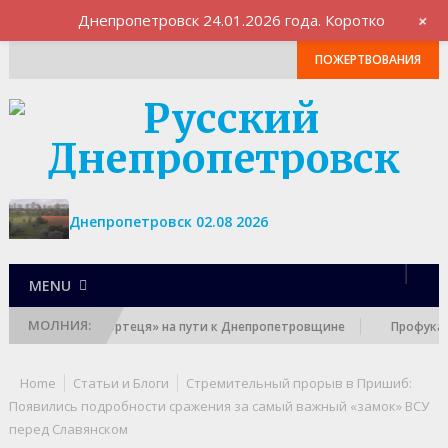
+
Днепропетровск 24.01.2026 года. Коротко
ПОЖЕРТВОВАНИЯ
Днепропетровск 02.08 2026
MENU
МОЛНИЯ:
очередная «фортеця» на пути к Днепропетровщине
Профукать уб
Home
Статьи и Блоги
Стремительный прорыв в Пришиб:
Появились подробности сражения за самый важный «замок» ВСУ
перед Славянском