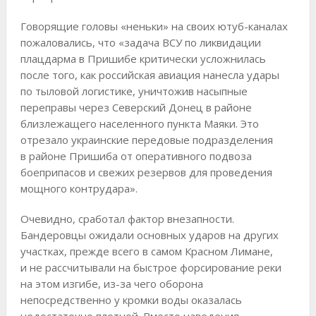
Говорящие головы «неньки» на своих ютуб-каналах
пожаловались, что «задача ВСУ по ликвидации
плацдарма в Пришибе критически усложнилась
после того, как российская авиация нанесла удары
по тыловой логистике, уничтожив насыпные
переправы через Северский Донец в районе
близлежащего населенного пункта Маяки. Это
отрезало украинские передовые подразделения
в районе Пришиба от оперативного подвоза
боеприпасов и свежих резервов для проведения
мощного контрудара».
Очевидно, сработал фактор внезапности.
Бандеровцы ожидали основных ударов на других
участках, прежде всего в самом Красном Лимане,
и не рассчитывали на быстрое форсирование реки
на этом изгибе, из-за чего оборона
непосредственно у кромки воды оказалась
недостаточно плотной. Вместо наведения