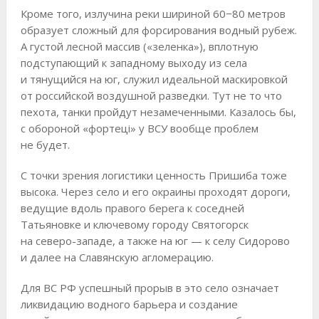
Кроме того, излучина реки шириной 60−80 метров
образует сложный для форсирования водный рубеж.
А густой лесной массив («зеленка»), вплотную
подступающий к западному выходу из села
и тянущийся на юг, служил идеальной маскировкой
от российской воздушной разведки. Тут не то что
пехота, танки пройдут незамеченными. Казалось бы,
с обороной «фортецi» у ВСУ вообще проблем
не будет.
С точки зрения логистики ценность Пришиба тоже
высока. Через село и его окраины проходят дороги,
ведущие вдоль правого берега к соседней
Татьяновке и ключевому городу Святогорск
на северо-западе, а также на юг — к селу Сидорово
и далее на Славянскую агломерацию.
Для ВС РФ успешный прорыв в это село означает
ликвидацию водного барьера и создание