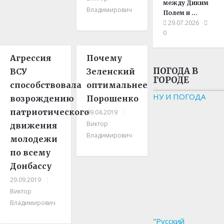
между Диким
Владимирович
Полем и …
29.07.2026
0
Агрессия
Почему
ПОГОДА В
ВСУ
Зеленский
ГОРОДЕ
способствовала
оптимальнее
НУ И ПОГОДА
возрождению
Порошенко
патриотического
09.04.2019
|
Виктор
движения
Владимирович
молодежи
по всему
Донбассу
29.09.2019
|
Виктор
Владимирович
"
Русский