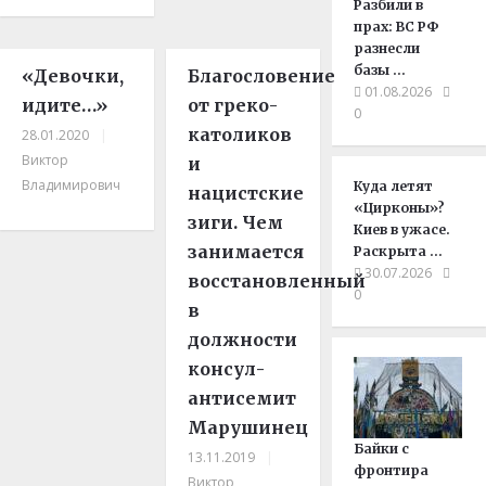
Разбили в
прах: ВС РФ
разнесли
базы …
«Девочки,
Благословение
01.08.2026
идите…»
от греко-
0
католиков
28.01.2020
|
Виктор
и
Владимирович
Куда летят
нацистские
«Цирконы»?
зиги. Чем
Киев в ужасе.
занимается
Раскрыта …
30.07.2026
восстановленный
0
в
должности
консул-
антисемит
Марушинец
Байки с
13.11.2019
|
фронтира
Виктор