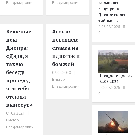
Владимирович
Владимирович
взрывают
изнутри: в
Днепре горят
тайные …
06.08.2026
Бешеные
Агония
0
псы
негодяев:
Днепра:
ставка на
«Дядя, я
идиотов и
такую
бомжей
беседу
07.09.2020
|
Днепропетровск
Виктор
проведу,
02.08 2026
Владимирович
02.08.2026
что тебя
0
отсюда
вынесут»
01.03.2021
|
Виктор
Владимирович