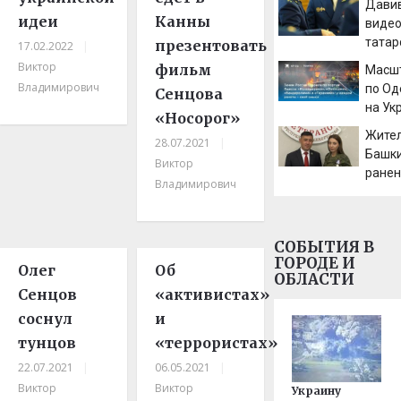
Давив
его к
идеи
Канны
виде
татар
презентовать
17.02.2022
|
проку
Виктор
фильм
Масш
отста
Владимирович
по Од
Сенцова
– Нов
на Ук
«Носорог»
После
Жите
28.07.2021
|
подро
Башки
Виктор
удара
ранен
авгус
Владимирович
госпи
СОБЫТИЯ В
ГОРОДЕ И
Олег
Об
ОБЛАСТИ
Сенцов
«активистах»
соснул
и
тунцов
«террористах»
22.07.2021
|
06.05.2021
|
Виктор
Виктор
Украину