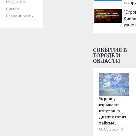
05.02.2018
|
на пр
Виктор
мертв
"Огро
сиден
Владимирович
Киеве
ужас 
ВС Ро
СОБЫТИЯ В
ГОРОДЕ И
ОБЛАСТИ
Украину
взрывают
изнутри: в
Днепре горят
тайные …
06.08.2026
0