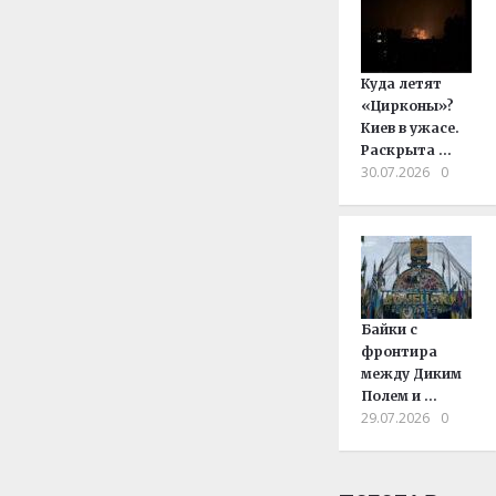
Куда летят
«Цирконы»?
Киев в ужасе.
Раскрыта …
30.07.2026
0
Байки с
фронтира
между Диким
Полем и …
29.07.2026
0