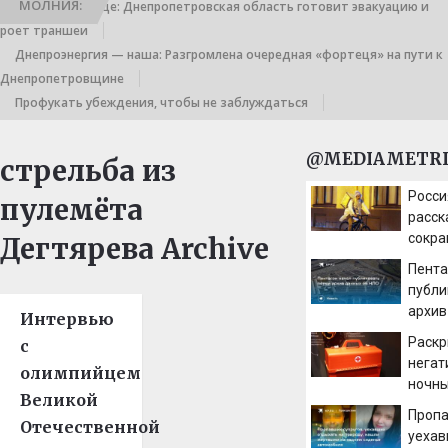
МОЛНИЯ:
Выход к границе: Днепропетровская область готовит эвакуацию и
роет траншеи
Днепроэнергия — наша: Разгромлена очередная «фортеця» на пути к
Днепропетровщине
Профукать убеждения, чтобы не заблуждаться
@MEDIAMETRI
стрельба из
Росс
пулемёта
расск
сокра
Дегтярева Archive
ночна
Пента
публи
архив
Интервью
НЛО
Раск
с
негат
олимпийцем
ночны
Великой
орган
Пропа
Отечественной
уехав