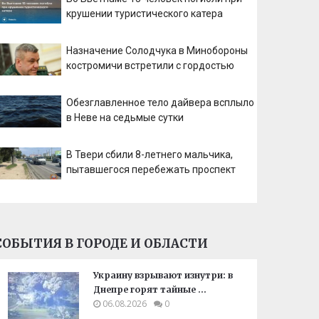
крушении туристического катера
Назначение Солодчука в Минобороны
костромичи встретили с гордостью
Обезглавленное тело дайвера всплыло
в Неве на седьмые сутки
В Твери сбили 8-летнего мальчика,
пытавшегося перебежать проспект
СОБЫТИЯ В ГОРОДЕ И ОБЛАСТИ
Украину взрывают изнутри: в
Днепре горят тайные …
06.08.2026
0