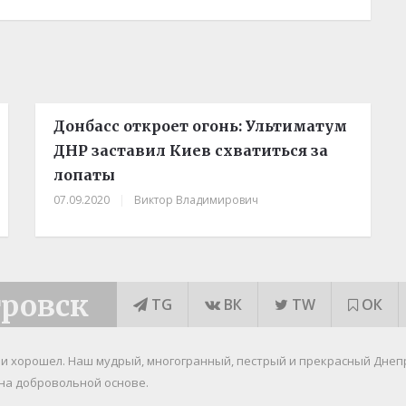
Донбасс откроет огонь: Ультиматум
ДНР заставил Киев схватиться за
лопаты
07.09.2020
|
Виктор Владимирович
тровск
TG
ВК
TW
ОК
я и хорошел. Наш мудрый, многогранный, пестрый и прекрасный Днеп
на добровольной основе.