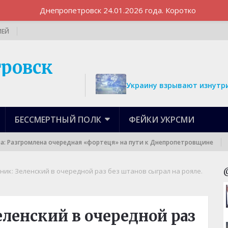
Днепропетровск 24.01.2026 года. Коротко
ИЕЙ
Украину взрывают изнутри
БЕССМЕРТНЫЙ ПОЛК
ФЕЙКИ УКРСМИ
азгромлена очередная «фортеця» на пути к Днепропетровщине
П
ик: Зеленский в очередной раз без штанов сыграл на рояле.
ленский в очередной раз