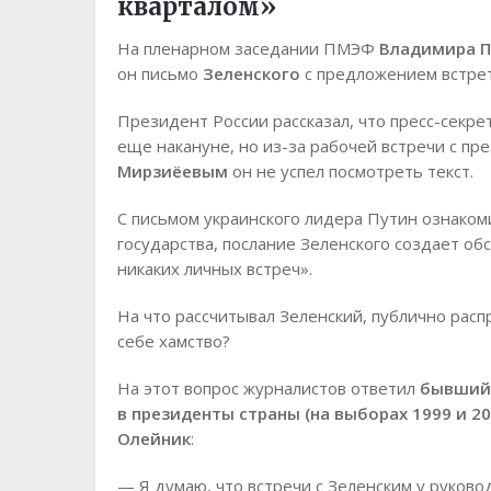
кварталом»
На пленарном заседании ПМЭФ
Владимира П
он письмо
Зеленского
с предложением встрет
Президент России рассказал, что пресс-секр
еще накануне, но из-за рабочей встречи с п
Мирзиёевым
он не успел посмотреть текст.
С письмом украинского лидера Путин ознаком
государства, послание Зеленского создает об
никаких личных встреч».
На что рассчитывал Зеленский, публично расп
себе хамство?
На этот вопрос журналистов ответил
бывший 
в президенты страны (на выборах 1999 и 2
Олейник
:
— Я думаю, что встречи с Зеленским у руково