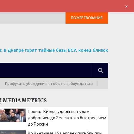
+
ПОЖЕРТВОВАНИЯ
: в Днепре горят тайные базы ВСУ, конец близок
рофукать убеждения, чтобы не заблуждаться
@MEDIAMETRICS
Провал Киева: удары по тылам
добрались до Зеленского быстрее, чем
до России
Во Вьетнаме 15 человек погибли при