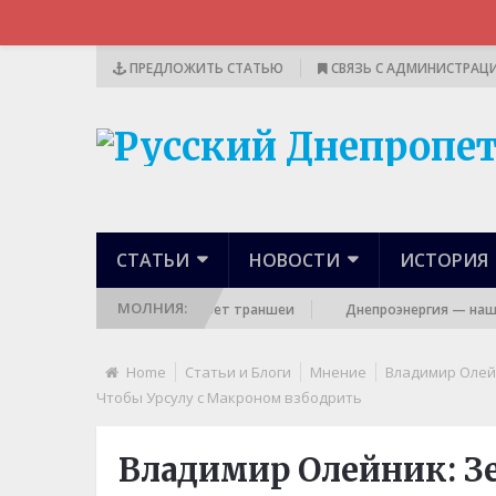
ПРЕДЛОЖИТЬ СТАТЬЮ
СВЯЗЬ С АДМИНИСТРАЦ
СТАТЬИ
НОВОСТИ
ИСТОРИЯ
МОЛНИЯ:
ть готовит эвакуацию и роет траншеи
Днепроэнергия — наша: Р
Home
Статьи и Блоги
Мнение
Владимир Олейн
Чтобы Урсулу с Макроном взбодрить
Владимир Олейник: Зе