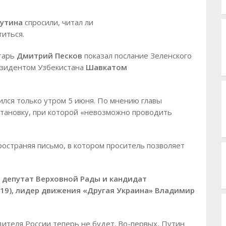
утина
спросили, читал ли
иться.
етарь
Дмитрий Песков
показал послание Зеленского
резидентом Узбекистана
Шавкатом
ился только утром 5 июня. По мнению главы
становку, при которой «невозможно проводить
ространяя письмо, в котором проситель позволяет
депутат Верховной Рады и кандидат
019), лидер движения «Другая Украина»
Владимир
дителя России теперь не будет. Во-первых, Путин