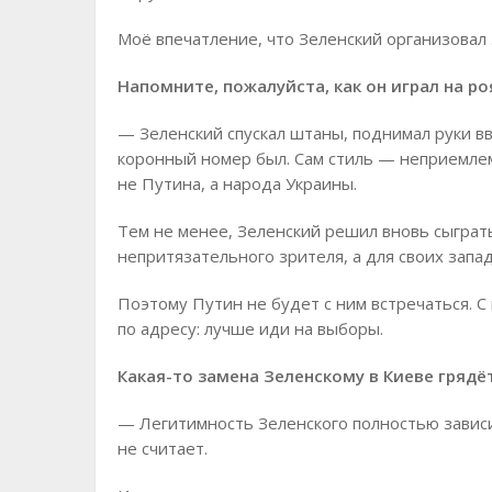
Моё впечатление, что Зеленский организовал э
Напомните, пожалуйста, как он играл на ро
— Зеленский спускал штаны, поднимал руки вве
коронный номер был. Сам стиль — неприемле
не Путина, а народа Украины.
Тем не менее, Зеленский решил вновь сыграть
непритязательного зрителя, а для своих запа
Поэтому Путин не будет с ним встречаться. С 
по адресу: лучше иди на выборы.
Какая-то замена Зеленскому в Киеве грядёт
— Легитимность Зеленского полностью зависи
не считает.