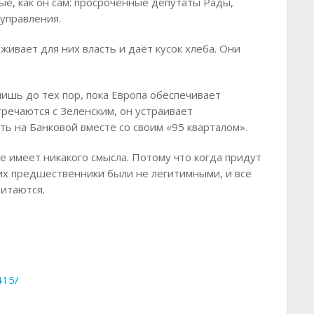
е, как он сам: просроченные депутаты Рады,
оуправления.
ивает для них власть и даёт кусок хлеба. Они
ишь до тех пор, пока Европа обеспечивает
тречаются с Зеленским, он устраивает
ть на Банковой вместе со своим «95 кварталом».
не имеет никакого смысла. Потому что когда придут
их предшественники были не легитимными, и все
читаются.
415/