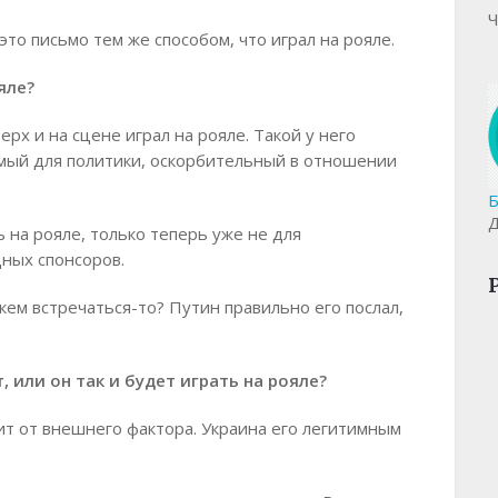
Ч
то письмо тем же способом, что играл на рояле.
яле?
рх и на сцене играл на рояле. Такой у него
мый для политики, оскорбительный в отношении
Б
Д
 на рояле, только теперь уже не для
дных спонсоров.
кем встречаться-то? Путин правильно его послал,
, или он так и будет играть на рояле?
т от внешнего фактора. Украина его легитимным