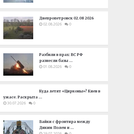
Днепропетровск 02.08 2026
02.08.2026
0
Разбили в прах: ВС РФ
разнесли базы …
01.08.2026
0
Куда летят «Цирконы»? Киев в
ужасе. Раскрыта …
30.07.2026
0
Байки с фронтира между
Диким Полем и …
29.07.2026
0