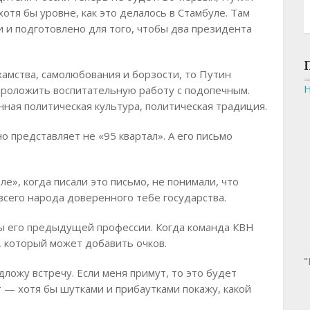
хотя бы уровне, как это делалось в Стамбуле. Там
и и подготовлено для того, чтобы два президента
 хамства, самолюбования и борзости, то Путин
роложить воспитательную работу с подопечным.
нная политическая культура, политическая традиция.
о представляет не «95 квартал». А его письмо
ле», когда писали это письмо, не понимали, что
всего народа доверенного тебе государства.
пы его предыдущей профессии. Когда команда КВН
, который может добавить очков.
"
дложу встречу. Если меня примут, то это будет
т — хотя бы шутками и прибаутками покажу, какой