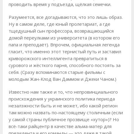
проводить время у подъезда, щёлкая семечки.
Разумеется, все догадываются, что это лишь образ.
Ну в самом деле, где юный пролетариат, а где
тщедушный сын профессора, возвращающийся
домой переулками из университета (в котором его
папа и преподаёт). Впрочем, официальная легенда
гласит, что именно этот тернистый путь и заставил
криворожского интеллигента превратиться в
сурового и жёсткого парня, способного постоять за
себя. (Сразу вспоминаются старые фильмы с
молодым Жан-Клод Ван Даммом и Джеки Чаном.)
Известно нам также и то, что непровинциального
происхождения у украинского политика периода
незалэжности быть и не может, ибо какой регион
там можно назвать по-настоящему столичным (если
у самой страны публичное прозвище «хутор»)? Но
всё-таки райцентр в качестве альма-матер для
президента и его команды — это даже в такой