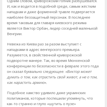
Одним словом, криворожский гопник разбушевался.
И, как и водится в подобной среде, самым жёстким
нападкам и даже форменной травле подвергается
наиболее беззащитный персонаж. В последнее
время таковым для главаря киевского режима
является Виктор Орбан, лидер соседней маленькой
Венгрии.
Невежа из Киева раз за разом выступает с
нападками в адрес венгерского премьера.
Разумеется, в свойственной криворожской
подворотне манере. Так, во время Мюнхенской
конференции по безопасности в феврале этого года
он сказал буквально следующее:
«Виктор может
думать о том, как отрастить свой живот, а не о том,
как нарастить армию».
Подобное хамство удивило даже украинских
политиканов, которые поспешили упомянуть, что
как-то странно и глупо «шутить о пузе»