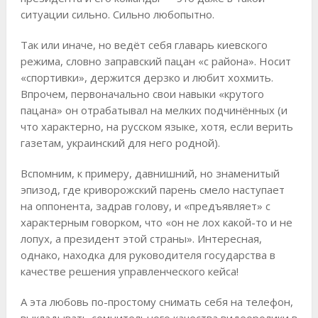
ситуации сильно. Сильно любопытно.
Так или иначе, но ведёт себя главарь киевского
режима, словно заправский пацан «с района». Носит
«спортивки», держится дерзко и любит хохмить.
Впрочем, первоначально свои навыки «крутого
пацана» он отрабатывал на мелких подчинённых (и
что характерно, на русском языке, хотя, если верить
газетам, украинский для него родной).
Вспомним, к примеру, давнишний, но знаменитый
эпизод, где криворожский парень смело наступает
на оппонента, задрав голову, и «предъявляет» с
характерным говорком, что «он не лох какой-то и не
лопух, а президент этой страны». Интересная,
однако, находка для руководителя государства в
качестве решения управленческого кейса!
А эта любовь по-простому снимать себя на телефон,
выкладывать сомнительного качества видеоролики в