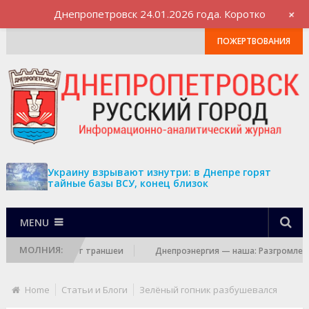
+
Днепропетровск 24.01.2026 года. Коротко
ПОЖЕРТВОВАНИЯ
Украину взрывают изнутри: в Днепре горят
тайные базы ВСУ, конец близок
MENU
МОЛНИЯ:
куацию и роет траншеи
Днепроэнергия — наша: Разгромлена оче
Home
Статьи и Блоги
Зелёный гопник разбушевался