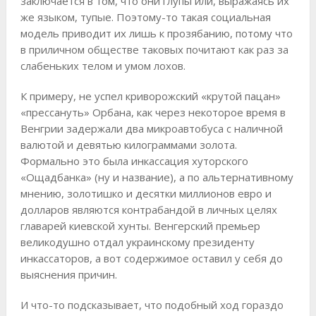
заключается в том, что они глупы или, выражаясь их
же языком, тупые. Поэтому-то такая социальная
модель приводит их лишь к прозябанию, потому что
в приличном обществе таковых почитают как раз за
слабеньких телом и умом лохов.
К примеру, не успел криворожский «крутой пацан»
«прессануть» Орбана, как через некоторое время в
Венгрии задержали два микроавтобуса с наличной
валютой и девятью килограммами золота.
Формально это была инкассация хуторского
«Ощадбанка» (ну и название), а по альтернативному
мнению, золотишко и десятки миллионов евро и
долларов являются контрабандой в личных целях
главарей киевской хунты. Венгерский премьер
великодушно отдал украинскому президенту
инкассаторов, а вот содержимое оставил у себя до
выяснения причин.
И что-то подсказывает, что подобный ход гораздо