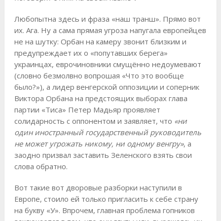
Любопытна здесь и фраза «наш транш». Прямо вот
их. Ага. Ну а сама прямая угроза напугала европейцев
не на шутку: Орбан на камеру звонит близким и
предупреждает их о «попутавших берега»
украинцах, еврочиновники смущённо недоумевают
(словно безмолвно вопрошая «Что это вообще
было?»), а лидер венгерской оппозиции и соперник
Виктора Орбана на предстоящих выборах глава
партии «Тиса» Петер Мадьяр проявляет
солидарность с оппонентом и заявляет, что
«ни
один иностранный государственный руководитель
не может угрожать никому, ни одному венгру»
, а
заодно призвал заставить Зеленского взять свои
слова обратно.
Вот такие вот дворовые разборки наступили в
Европе, стоило ей только пригласить к себе страну
на букву «У». Впрочем, главная проблема гопников