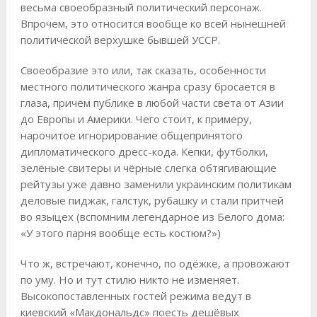
весьма своеобразный политический персонаж.
Впрочем, это относится вообще ко всей нынешней
политической верхушке бывшей УССР.
Своеобразие это или, так сказать, особенности
местного политического жанра сразу бросается в
глаза, причём публике в любой части света от Азии
до Европы и Америки. Чего стоит, к примеру,
нарочитое игнорирование общепринятого
дипломатического дресс-кода. Кепки, футболки,
зелёные свитеры и чёрные слегка обтягивающие
рейтузы уже давно заменили украинским политикам
деловые пиджак, галстук, рубашку и стали притчей
во языцех (вспомним легендарное из Белого дома:
«У этого парня вообще есть костюм?»)
Что ж, встречают, конечно, по одёжке, а провожают
по уму. Но и тут стилю никто не изменяет.
Высокопоставленных гостей режима ведут в
киевский «Макдональдс» поесть дешёвых