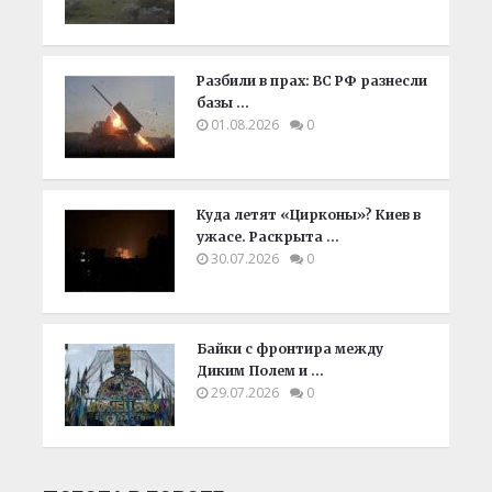
Разбили в прах: ВС РФ разнесли
базы …
01.08.2026
0
Куда летят «Цирконы»? Киев в
ужасе. Раскрыта …
30.07.2026
0
Байки с фронтира между
Диким Полем и …
29.07.2026
0