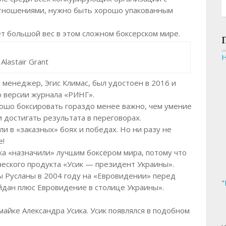
отношениями, нужно быть хорошо упакованным
 большой вес в этом сложном боксерском мире.
Alastair Grant
т менеджер, Эгис Климас, был удостоен в 2016 и
о версии журнала «РИНГ».
ошо боксировать гораздо менее важно, чем умение
и достигать результата в переговорах.
и в «заказных» боях и победах. Но ни разу не
е!
ка «назначили» лучшим боксёром мира, потому что
еского продукта «Усик — президент Украины».
ы Русланы в 2004 году на «Евровидении» перед
"
йдан плюс Евровидение в столице Украины».
майке Александра Усика. Усик появлялся в подобном