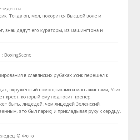
резиденты.
сик. Тогда он, мол, покорится Высшей воле и
ог, знак дадут его кураторы, из Вашингтона и
 : BoxingScene
озирования в славянских рубахах Усик перешёл к
енцах, окружённый помощниками и массажистами, Усик
ует крест, который ему подносит тренер.
ет быть, лицедей, чем лицедей Зеленский.
еенным, это был парик) и прикладывал руку к сердцу,
селедец © Фото