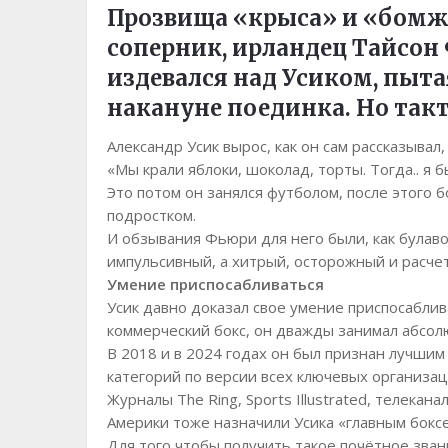
Прозвища «крыса» и «бомж»
соперник, ирландец Тайсон 
издевался над Усиком, пыта
накануне поединка. Но такт
Александр Усик вырос, как он сам рассказывал,
«Мы крали яблоки, шоколад, торты. Тогда.. я б
Это потом он занялся футболом, после этого 
подростком.
И обзывания Фьюри для него были, как булаво
импульсивный, а хитрый, осторожный и расчет
Умение приспосабливаться
Усик давно доказал свое умение приспосаблив
коммерческий бокс, он дважды занимал абсол
В 2018 и в 2024 годах он был признан лучши
категорий по версии всех ключевых организац
Журналы The Ring, Sports Illustrated, телекан
Америки тоже назначили Усика «главным бокс
Для того чтобы получить такое почётное зва