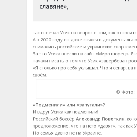
славяне», —
так отвечал Усик на вопрос о том, как относитс
А в 2020 году он даже снялся в документально
снимались российские и украинские спортсмен
За это Усика внесли на сайт «Миротворец». Ег
начали писать о том что Усик «завербован ро
«Я столько про себя услышал. Что я сепар, ват
своём.
© Фото :
«Подменили» или «запугали»?
И вдруг Усика как подменили!
Российский боксёр
Александр Поветкин
, кот
предположение, что на него «давят», так как У
Но семья давно не на Украине.