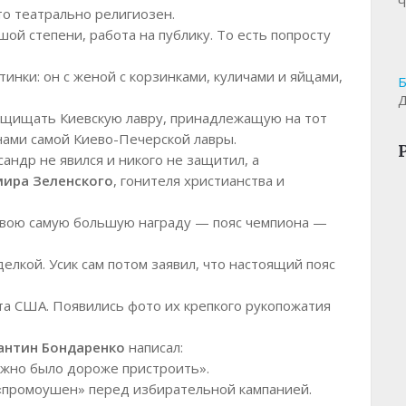
Ч
то театрально религиозен.
шой степени, работа на публику. То есть попросту
инки: он с женой с корзинками, куличами и яйцами,
Б
Д
защищать Киевскую лавру, принадлежащую на тот
нами самой Киево-Печерской лавры.
сандр не явился и никого не защитил, а
ира Зеленского
, гонителя христианства и
 свою самую большую награду — пояс чемпиона —
елкой. Усик сам потом заявил, что настоящий пояс
та США. Появились фото их крепкого рукопожатия
антин Бондаренко
написал:
ожно было дороже пристроить».
 «промоушен» перед избирательной кампанией.