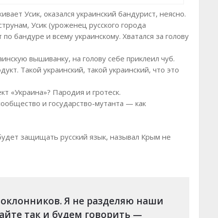
ивает Усик, оказался украинский бандурист, неясно.
струнам, Усик (уроженец русского города
 по бандуре и всему украинскому. Хватался за голову
аинскую вышиванку, на голову себе приклеил чуб.
кт. Такой украинский, такой украинский, что это
кт «Украина»? Пародия и гротеск.
сообщество и государство-мутанта — как
 будет защищать русский язык, называл Крым не
поклонников. Я не разделяю наши
айте так и будем говорить —