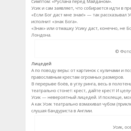
Симптом: «Руслана перед Майданом».
Усик и сам заявляет, что собирается идти в п
«Если Бог даст мне знак!» — так рассказывал У
исполнит «знак Бога».
«Знак» или отмашку Усику даст, конечно, не Б
Лондона.
© Фото
Лицедей
А по поводу веры: от картинок с куличами и п
православным крестам огромных размеров.
В перерыве боёв, в углу ринга, весь в полот
театрально стонет: крест, дайте крест! И цел
Усик — невероятный лицедей. И похлеще, мож
А как Усик театрально взмахивал чубом (прикл
слушая бандуриста в Англии.
Усик, о