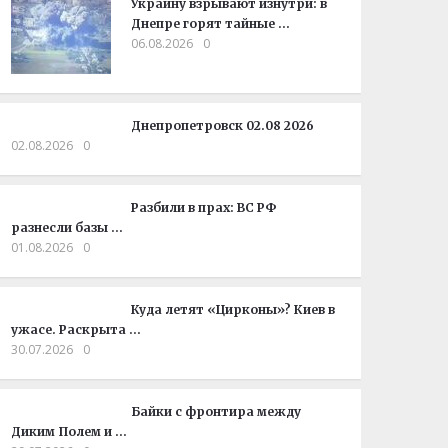
Украину взрывают изнутри: в
Днепре горят тайные …
06.08.2026
0
Днепропетровск 02.08 2026
02.08.2026
0
Разбили в прах: ВС РФ
разнесли базы …
01.08.2026
0
Куда летят «Цирконы»? Киев в
ужасе. Раскрыта …
30.07.2026
0
Байки с фронтира между
Диким Полем и …