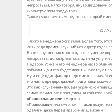
непростыми, мягко говоря, внутривидовыми 
«коммерческим продуктом».
Также нужно иметь менеджера, который имеет
© AP / 
Такого менеджера Усик имел. Более того, это
2017 году премии «лучший менеджер года» п
В этих внутренних многоходовках умение хор
лавировать, договариваться, идти на уступки 
Недаром Усика и его менеджера часто обвинял
поймали. Да и кто будет ловить? Участвуют вс
Ну и ещё один фактор надо иметь в виду. Уси
это часть предпродажной подготовки коммерч
Это как «случайная» победа украинской певиц
самым Майданом: с прицелом на событие «Ма
«Православие или смерть!»
«Православие или смерть» — таков лозунг на 
одеянии даже перед арабскими шейхами.