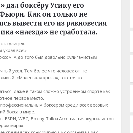
 дал боксёру Усику его
Фьюри. Как он только не
ясь вывести его из равновесия
ика «наезда» не сработала.
 «на улице»:
ы украл всё!»
боксом. А до того был довольно хулиганистым
чный укол. Тем более что человек он не
ливый. «Маленькая крыса», это точно.
аться: даже в таком сложно устроенном спорте как
ютное первое место.
м профессиональным боксёром среди всех весовых
ий бокса в мире.
алы ESPN, WBC, Boxing Talk и Ассоциация журналистов
ером мира».
ние среди всех конкурирующих организаций с