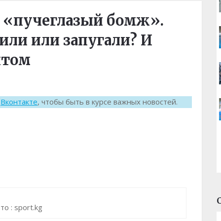
 «пучеглазый бомж».
или или запугали? И
нтом
к
Вконтакте
, чтобы быть в курсе важных новостей.
о : sport.kg