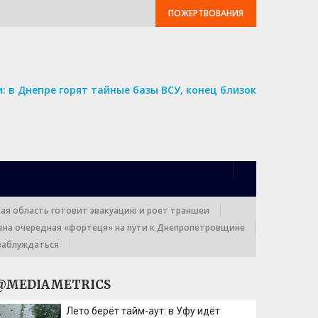
ПОЖЕРТВОВАНИЯ
: в Днепре горят тайные базы ВСУ, конец близок
кая область готовит эвакуацию и роет траншеи
ена очередная «фортеця» на пути к Днепропетровщине
заблуждаться
@MEDIAMETRICS
Лето берёт тайм-аут: в Уфу идёт