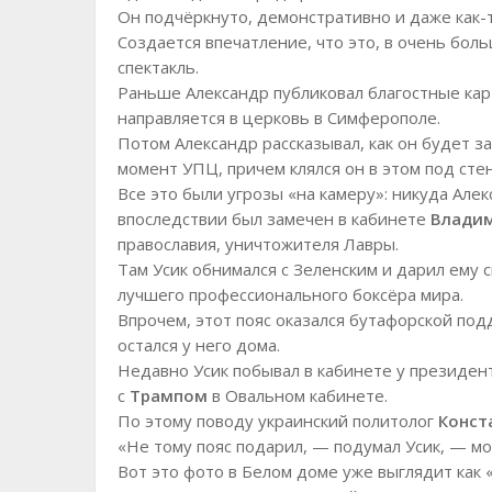
Он подчёркнуто, демонстративно и даже как-
Создается впечатление, что это, в очень боль
спектакль.
Раньше Александр публиковал благостные карт
направляется в церковь в Симферополе.
Потом Александр рассказывал, как он будет 
момент УПЦ, причем клялся он в этом под сте
Все это были угрозы «на камеру»: никуда Алек
впоследствии был замечен в кабинете
Владим
православия, уничтожителя Лавры.
Там Усик обнимался с Зеленским и дарил ему
лучшего профессионального боксёра мира.
Впрочем, этот пояс оказался бутафорской подд
остался у него дома.
Недавно Усик побывал в кабинете у президен
с
Трампом
в Овальном кабинете.
По этому поводу украинский политолог
Конст
«Не тому пояс подарил, — подумал Усик, — м
Вот это фото в Белом доме уже выглядит как