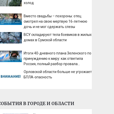
холод
Вместо свадьбы – похороны: отец
смотрел на свою мертвую 16-летнюю
дочь и не мог сдержать слезы
ВСУ складируют тела боевиков в жилых
домах в Сумской области
Итоги 40-дневного плана Зеленского по
принуждению к миру: как ответила
Россия, полный разбор провала
операции Украины от военкора Коца
Орловской области больше не угрожает
БПЛА-опасность
СОБЫТИЯ В ГОРОДЕ И ОБЛАСТИ