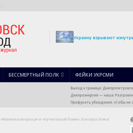
Украину взрывают изнутри
БЕССМЕРТНЫЙ ПОЛК
ФЕЙКИ УКРСМИ
Выход к границе: Днепропетровс
Днепроэнергия — наша: Разгромл
Профукать убеждения, чтобы не 
«Маленькая крыса» и «пучеглазый бомж». Боксёра Усика