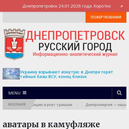
+
Днепропетровск 24.01.2026 года. Коротко
ПОЖЕРТВОВАНИЯ
Украину взрывают изнутри: в Днепре горят
тайные базы ВСУ, конец близок
MENU
МОЛНИЯ:
ть готовит эвакуацию и роет траншеи
Днепроэнергия — наша: Р
аватары в камуфляже