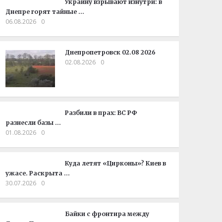
Украину взрывают изнутри: в
Днепре горят тайные …
06.08.2026
0
Днепропетровск 02.08 2026
02.08.2026
0
Разбили в прах: ВС РФ
разнесли базы …
01.08.2026
0
Куда летят «Цирконы»? Киев в
ужасе. Раскрыта …
30.07.2026
0
Байки с фронтира между