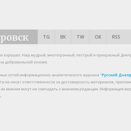
тровск
TG
ВК
TW
ОК
RSS
я и хорошел. Наш мудрый, многогранный, пестрый и прекрасный Днеп
на добровольной основе.
ьных сетей информационно-аналитического журнала "
Русский Днеп
йта не несет ответственности за достоверность материалов, присл
о их мнения могут не совпадать с мнением редакции. Информация в
.