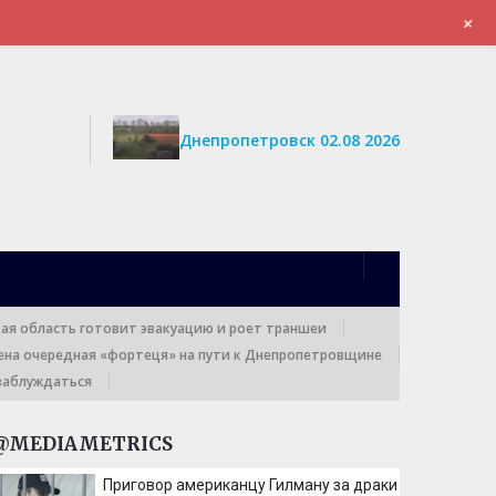
+
ПОЖЕРТВОВАНИЯ
Днепропетровск 02.08 2026
кая область готовит эвакуацию и роет траншеи
ена очередная «фортеця» на пути к Днепропетровщине
заблуждаться
@MEDIAMETRICS
Приговор американцу Гилману за драки