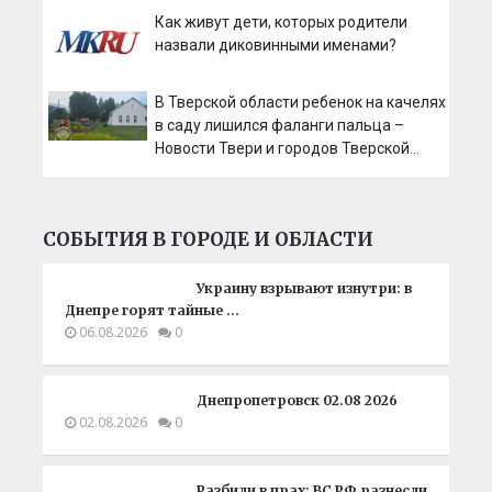
Как живут дети, которых родители
назвали диковинными именами?
В Тверской области ребенок на качелях
в саду лишился фаланги пальца –
Новости Твери и городов Тверской
области сегодня - Afanasy.biz –
Тверские новости. Новости Твери.
СОБЫТИЯ В ГОРОДЕ И ОБЛАСТИ
Украину взрывают изнутри: в
Днепре горят тайные …
06.08.2026
0
Днепропетровск 02.08 2026
02.08.2026
0
Разбили в прах: ВС РФ разнесли