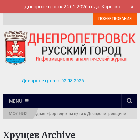
+
Днепропетровск 24.01.2026 года. Коротко
ПОЖЕРТВОВАНИЯ
Днепропетровск 02.08 2026
MENU
МОЛНИЯ:
азгромлена очередная «фортеця» на пути к Днепропетровщине
П
Хрущев Archive