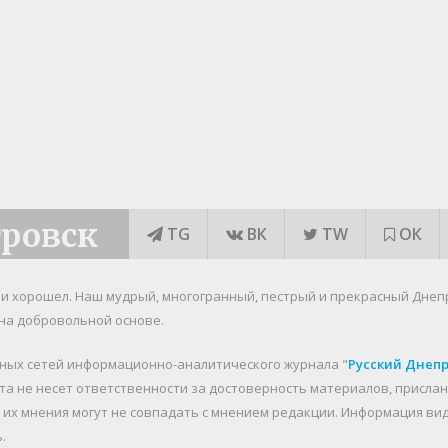
тровск
TG
ВК
TW
ОК
я и хорошел. Наш мудрый, многогранный, пестрый и прекрасный Днеп
на добровольной основе.
ьных сетей информационно-аналитического журнала "
Русский Днеп
йта не несет ответственности за достоверность материалов, присл
о их мнения могут не совпадать с мнением редакции. Информация в
.