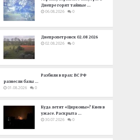
Днепре горят тайные …
06.08.2026
0
Днепропетровск 02.08 2026
02.08.2026
0
Разбили в прах: ВС РФ
разнесли базы …
01.08.2026
0
Куда летят «Цирконы»? Киев в
ужасе. Раскрыта …
30.07.2026
0